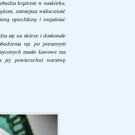
pobudza krążenie w naskórku,
zękom, zmniejsza widoczność
nną opuchliznę i rozjaśniać
za się na skórze i doskonale
pobudzenia np. po porannym
nasyconych masło kawowe ma
a jej powierzchni warstwę