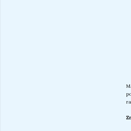
Ma
po
ra
Zn