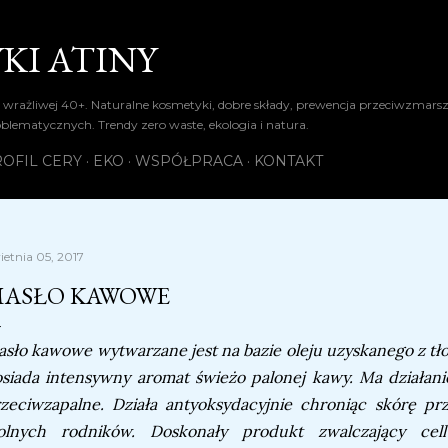
Przejdź do głównej zawartości
KI ATINY
 wrażliwej 40+. Naturalne kosmetyki, dobre składy, prewencja przeciwzmars
oblematycznych. Trendy zero waste, ekologia i natura.
OFIL CERY
EKO
WSPÓŁPRACA
KONTAKT
ietnia 05, 2017
ASŁO KAWOWE
sło kawowe wytwarzane jest na bazie oleju uzyskanego z tło
siada intensywny aromat świeżo palonej kawy. Ma działanie
zeciwzapalne. Działa antyoksydacyjnie chroniąc skórę 
olnych rodników. Doskonały produkt zwalczający cell