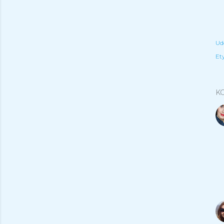
Ud
Ety
K