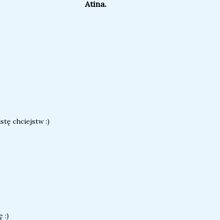
Atina.
tę chciejstw :)
 :)