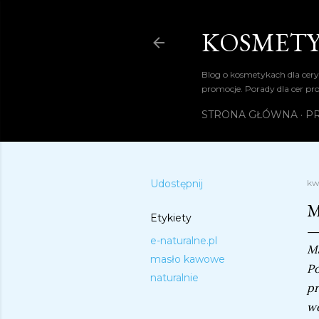
KOSMETY
Blog o kosmetykach dla cery
promocje. Porady dla cer pr
STRONA GŁÓWNA
PR
Udostępnij
kw
M
Etykiety
e-naturalne.pl
Ma
masło kawowe
Po
naturalnie
pr
w