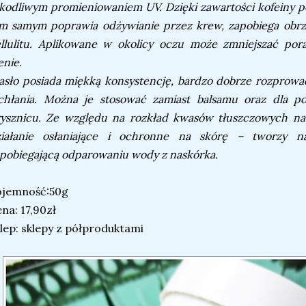
kodliwym promieniowaniem UV. Dzięki zawartości kofeiny 
m samym poprawia odżywianie przez krew, zapobiega obr
llulitu. Aplikowane w okolicy oczu może zmniejszać pora
enie.
sło posiada miękką konsystencję, bardzo dobrze rozprowad
chłania. Można je stosować zamiast balsamu oraz dla 
rysznicu. Ze względu na rozkład kwasów tłuszczowych 
ziałanie osłaniające i ochronne na skórę – tworzy n
pobiegającą odparowaniu wody z naskórka.
ojemność:50g
na: 17,90zł
lep: sklepy z półproduktami