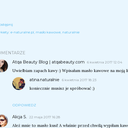
ostępnij
kiety:
e-naturalne.pl
masło kawowe
naturalnie
OMENTARZE
Atqa Beauty Blog | atqabeauty.com
6 kwietnia 2017 12:04
Uwielbiam zapach kawy :) Wpisałam masło kawowe na moją lis
atina.naturalnie
6 kwietnia 2017 18:23
koniecznie musisz je spróbować ;)
ODPOWIEDZ
Alicja S.
22 maja 2017 16:28
Ależ mnie to masło kusi! A właśnie przed chwilą wypiłam kawę