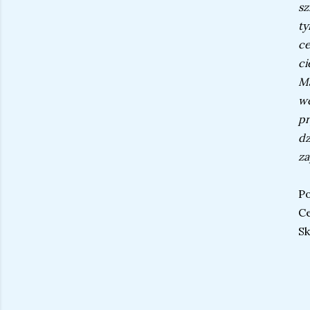
sz
ty
ce
ci
Ma
w
p
d
za
P
Ce
Sk